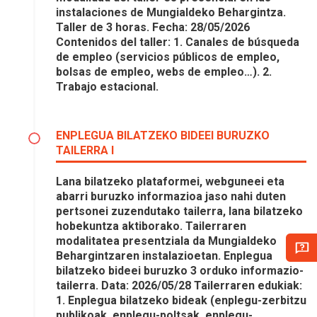
instalaciones de Mungialdeko Behargintza.
Taller de 3 horas. Fecha: 28/05/2026
Contenidos del taller: 1. Canales de búsqueda
de empleo (servicios públicos de empleo,
bolsas de empleo, webs de empleo…). 2.
Trabajo estacional.
ENPLEGUA BILATZEKO BIDEEI BURUZKO
TAILERRA I
Lana bilatzeko plataformei, webguneei eta
abarri buruzko informazioa jaso nahi duten
pertsonei zuzendutako tailerra, lana bilatzeko
hobekuntza aktiborako. Tailerraren
modalitatea presentziala da Mungialdeko
Behargintzaren instalazioetan. Enplegua
bilatzeko bideei buruzko 3 orduko informazio-
tailerra. Data: 2026/05/28 Tailerraren edukiak:
1. Enplegua bilatzeko bideak (enplegu-zerbitzu
publikoak, enplegu-poltsak, enplegu-