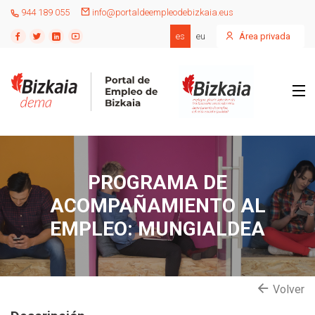
944 189 055
info@portaldeempleodebizkaia.eus
es
eu
Área privada
PROGRAMA DE
ACOMPAÑAMIENTO AL
EMPLEO: MUNGIALDEA
Volver