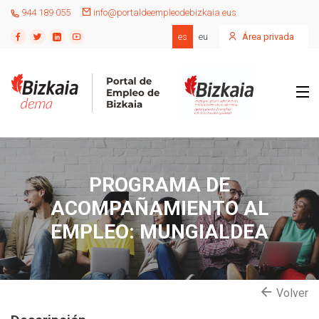
944 189 055
info@portaldeempleodebizkaia.eus
es
eu
Área privada
PROGRAMA DE
ACOMPAÑAMIENTO AL
EMPLEO: MUNGIALDEA
Volver