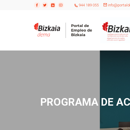
944 189 055
info@portald
PROGRAMA DE AC