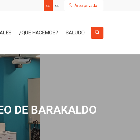
es
eu
Área privada
IALES
¿QUÉ HACEMOS?
SALUDO
EO DE BARAKALDO