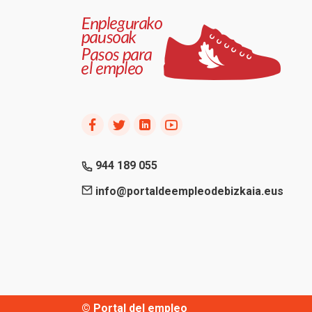
944 189 055
info@portaldeempleodebizkaia.eus
© Portal del empleo