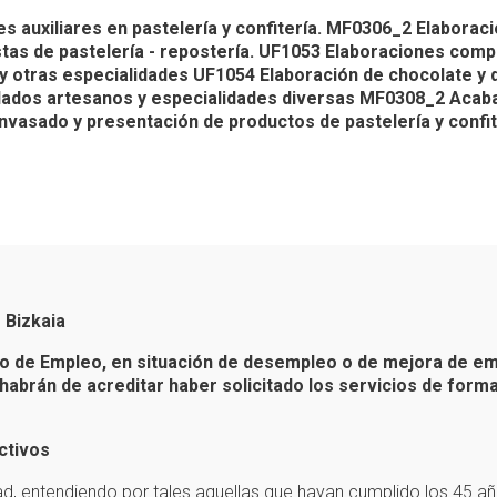
auxiliares en pastelería y confitería. MF0306_2 Elaboracio
as de pastelería - repostería. UF1053 Elaboraciones compl
y otras especialidades UF1054 Elaboración de chocolate y 
elados artesanos y especialidades diversas MF0308_2 Acab
Envasado y presentación de productos de pastelería y confi
 Bizkaia
co de Empleo, en situación de desempleo o de mejora de em
 habrán de acreditar haber solicitado los servicios de form
ectivos
, entendiendo por tales aquellas que hayan cumplido los 45 a