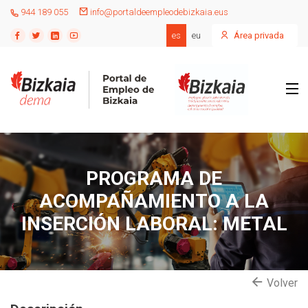
944 189 055
info@portaldeempleodebizkaia.eus
es
eu
Área privada
PROGRAMA DE
ACOMPAÑAMIENTO A LA
INSERCIÓN LABORAL: METAL
Volver