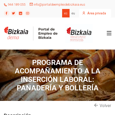
944 189 055
info@portaldeempleodebizkaia.eus
es
eu
Área privada
PROGRAMA DE
ACOMPAÑAMIENTO A LA
INSERCIÓN LABORAL:
PANADERÍA Y BOLLERÍA
Volver