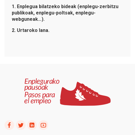
1. Enplegua bilatzeko bideak (enplegu-zerbitzu
publikoak, enplegu-poltsak, enplegu-
webguneak…).
2. Urtaroko lana.