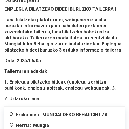
Deskribapena
ENPLEGUA BILATZEKO BIDEEI BURUZKO TAILERRA I
Lana bilatzeko plataformei, webguneei eta abarri
buruzko informazioa jaso nahi duten pertsonei
zuzendutako tailerra, lana bilatzeko hobekuntza
aktiborako. Tailerraren modalitatea presentziala da
Mungialdeko Behargintzaren instalazioetan. Enplegua
bilatzeko bideei buruzko 3 orduko informazio-tailerra.
Data: 2025/06/05
Tailerraren edukiak:
1. Enplegua bilatzeko bideak (enplegu-zerbitzu
publikoak, enplegu-poltsak, enplegu-webguneak…).
2. Urtaroko lana.
Erakundea:
MUNGIALDEKO BEHARGINTZA
Herria:
Mungia