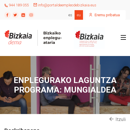
944 189 055
info@portaldeempleodebizkaia.eus
es
eu
Eremu pribatua
ENPLEGURAKO LAGUNTZA
PROGRAMA: MUNGIALDEA
Itzuli