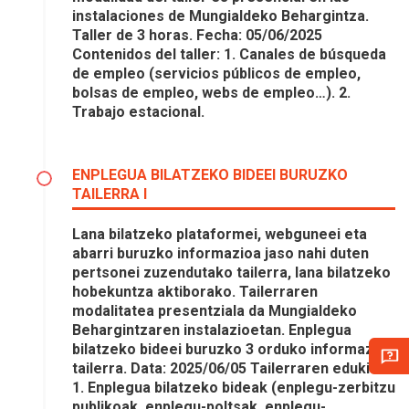
instalaciones de Mungialdeko Behargintza.
Taller de 3 horas. Fecha: 05/06/2025
Contenidos del taller: 1. Canales de búsqueda
de empleo (servicios públicos de empleo,
bolsas de empleo, webs de empleo…). 2.
Trabajo estacional.
ENPLEGUA BILATZEKO BIDEEI BURUZKO
TAILERRA I
Lana bilatzeko plataformei, webguneei eta
abarri buruzko informazioa jaso nahi duten
pertsonei zuzendutako tailerra, lana bilatzeko
hobekuntza aktiborako. Tailerraren
modalitatea presentziala da Mungialdeko
Behargintzaren instalazioetan. Enplegua
bilatzeko bideei buruzko 3 orduko informazio-
tailerra. Data: 2025/06/05 Tailerraren edukiak:
1. Enplegua bilatzeko bideak (enplegu-zerbitzu
publikoak, enplegu-poltsak, enplegu-