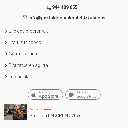
944 189 055
info@portaldeempleodebizkaia.eus
Enplegu programak
Etorkizun hobea
Gaurkotasuna
Diputatuaren agurra
Tutorialak
Gaurkotasuna
Abian da LABORLAN 2026