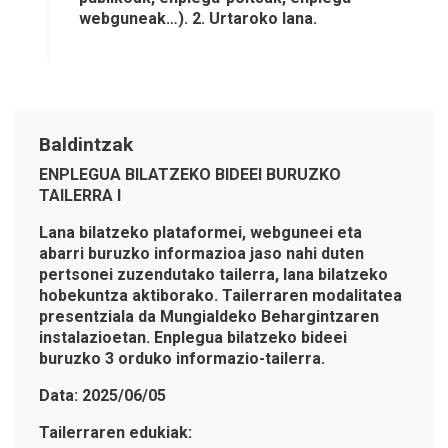
webguneak…). 2. Urtaroko lana.
Baldintzak
ENPLEGUA BILATZEKO BIDEEI BURUZKO
TAILERRA I
Lana bilatzeko plataformei, webguneei eta
abarri buruzko informazioa jaso nahi duten
pertsonei zuzendutako tailerra, lana bilatzeko
hobekuntza aktiborako. Tailerraren modalitatea
presentziala da Mungialdeko Behargintzaren
instalazioetan. Enplegua bilatzeko bideei
buruzko 3 orduko informazio-tailerra.
Data: 2025/06/05
Tailerraren edukiak: