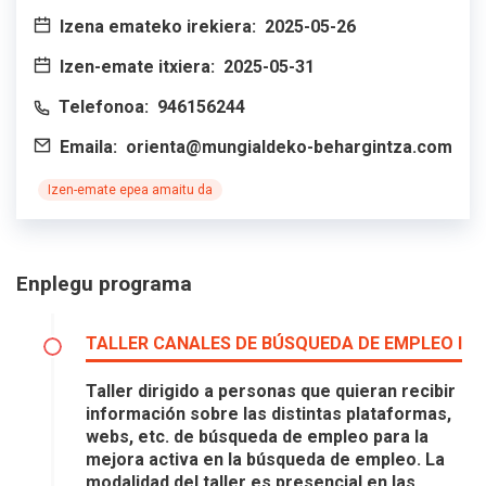
Izena emateko irekiera:
2025-05-26
Izen-emate itxiera:
2025-05-31
Telefonoa:
946156244
Emaila:
orienta@mungialdeko-behargintza.com
Izen-emate epea amaitu da
Enplegu programa
TALLER CANALES DE BÚSQUEDA DE EMPLEO I
Taller dirigido a personas que quieran recibir
información sobre las distintas plataformas,
webs, etc. de búsqueda de empleo para la
mejora activa en la búsqueda de empleo. La
modalidad del taller es presencial en las