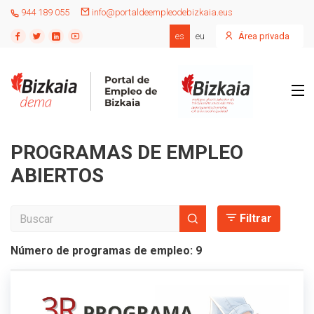
944 189 055
info@portaldeempleodebizkaia.eus
es
eu
Área privada
PROGRAMAS DE EMPLEO
ABIERTOS
Filtrar
Número de programas de empleo:
9