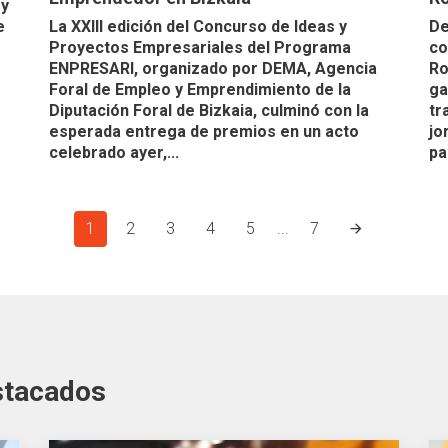
 y
e
La XXIII edición del Concurso de Ideas y
De
Proyectos Empresariales del Programa
co
ENPRESARI, organizado por DEMA, Agencia
Ro
Foral de Empleo y Emprendimiento de la
ga
Diputación Foral de Bizkaia, culminó con la
tr
esperada entrega de premios en un acto
jo
celebrado ayer,...
pa
1
2
3
4
5
...
7
stacados