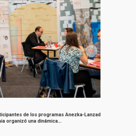
Inauguración 
tes de los programas Anezka-Lanzaderas de
Hoy, 5 de junio
 una dinámica...
hasta el 6 de j