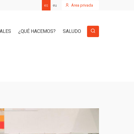
es
eu
Área privada
IALES
¿QUÉ HACEMOS?
SALUDO