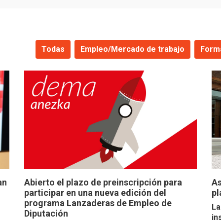
Todas
Empleo/Mercado de trabajo
Form
an
Abierto el plazo de preinscripción para
As
participar en una nueva edición del
pl
programa Lanzaderas de Empleo de
La
Diputación
in