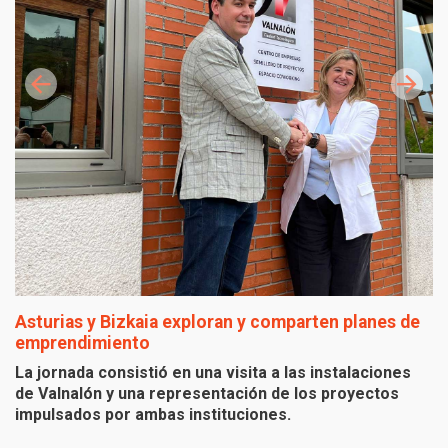
Asturias y Bizkaia exploran y comparten planes de
P
emprendimiento
B
La jornada consistió en una visita a las instalaciones
L
de Valnalón y una representación de los proyectos
F
impulsados por ambas instituciones.
L
“