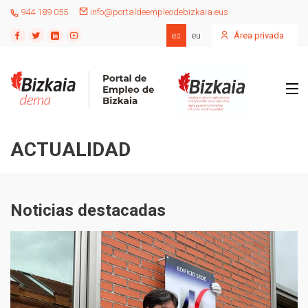
944 189 055
info@portaldeempleodebizkaia.eus
es
eu
Área privada
ACTUALIDAD
Noticias destacadas