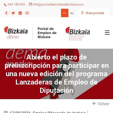
944 189 055
info@portaldeempleodebizkaia.eus
es
eu
Área privada
Abierto el plazo de
preinscripción para participar en
una nueva edición del programa
Lanzaderas de Empleo de
Diputación
Volver