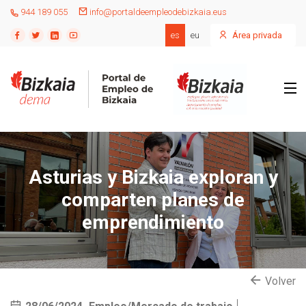
944 189 055
info@portaldeempleodebizkaia.eus
es
eu
Área privada
Asturias y Bizkaia exploran y
comparten planes de
emprendimiento
Volver