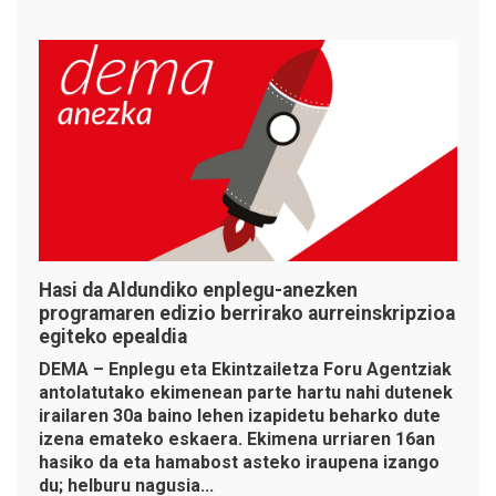
Hasi da Aldundiko enplegu-anezken
programaren edizio berrirako aurreinskripzioa
egiteko epealdia
DEMA – Enplegu eta Ekintzailetza Foru Agentziak
antolatutako ekimenean parte hartu nahi dutenek
irailaren 30a baino lehen izapidetu beharko dute
izena emateko eskaera. Ekimena urriaren 16an
hasiko da eta hamabost asteko iraupena izango
du; helburu nagusia...