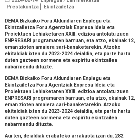
2024-06-14
Enplegua / Lan merkatua
Prestakuntza
Ekintzailetza
DEMA Bizkaiko Foru Aldundiaren Enplegu eta
Ekintzailetza Foru Agentziak Enpresa Ideia eta
Proiektuen Lehiaketaren XXIII. edizioa antolatu zuen
ENPRESARI programaren barruan, eta atzo, ekainak 12,
eman zioten amaiera sari-banaketarekin. Atzoko
ekitaldiak ixten du 2023-2024 deialdia, eta parte hartu
duten gazteen sormena eta espiritu ekintzailea
nabarmendu dituzte.
DEMA Bizkaiko Foru Aldundiaren Enplegu eta
Ekintzailetza Foru Agentziak
Enpresa Ideia eta
Proiektuen Lehiaketaren XXIII. edizioa
antolatu zuen
ENPRESARI programaren barruan, eta atzo, ekainak 12,
eman zioten amaiera sari-banaketarekin. Atzoko
ekitaldiak ixten du 2023-2024 deialdia, eta parte hartu
duten gazteen sormena eta espiritu ekintzailea
nabarmendu dituzte.
Aurten, deialdiak erabateko arrakasta izan du,
282