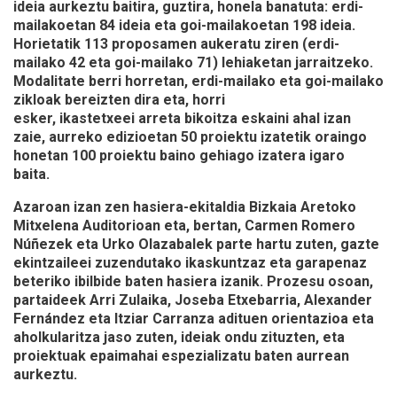
ideia aurkeztu
baitira, guztira, honela banatuta: erdi-
mailakoetan 84 ideia eta goi-mailakoetan 198 ideia.
Horietatik 113 proposamen aukeratu ziren (erdi-
mailako 42 eta goi-mailako 71) lehiaketan jarraitzeko.
Modalitate berri horretan, erdi-mailako eta goi-mailako
zikloak bereizten dira eta, horri
esker,
ikastetxeei
arreta bikoitza eskaini ahal izan
zaie, aurreko edizioetan 50 proiektu izatetik oraingo
honetan
100 proiektu baino gehiago
izatera igaro
baita.
Azaroan izan zen hasiera-ekitaldia Bizkaia Aretoko
Mitxelena Auditorioan eta, bertan, Carmen Romero
Núñezek eta Urko Olazabalek parte hartu zuten, gazte
ekintzaileei zuzendutako ikaskuntzaz eta garapenaz
beteriko ibilbide baten hasiera izanik. Prozesu osoan,
partaideek Arri Zulaika, Joseba Etxebarria, Alexander
Fernández eta Itziar Carranza adituen orientazioa eta
aholkularitza jaso zuten, ideiak ondu zituzten, eta
proiektuak epaimahai espezializatu baten aurrean
aurkeztu.