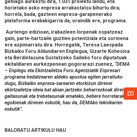
gehiago aurkeztu dira, 1.031 proiektu landu, eta
horietako asko enpresa arrakastatsu bihurtu dira;
horrela, bada,
gazteen enpresa-garapenerako
plataforma erabakigarria da
, oraindik ere, programa.
Aurtengo edizioan, irabazleen lorpenak ospatzeaz
gain, parte-hartzaile guztien potentziala eta sormena
ere azpimarratu dira. Horregatik, Teresa Laespada
Bizkaiko Foru Aldundiaren Enplegua, Gizarte Kohesioa
eta Berdintasuna Sustatzeko Saileko foru diputatuak
ekitaldiaren aurkezpenean gogorarazi zuenez,
“DEMA
– Enplegu eta Ekintzailetza Foru Agentziatik Enpresari
programa hedatzearen aldeko apustua egiten jarraituko
dugu, Bizkaiko enpresa-sarearen etorkizun direnei
ekintzailetza-ideia bat abian jartzeko beharrezkoak diren
gaitasunak eta trebetasunak emateko, betiere horretarako
egokienak direnen eskutik, hau da, DEMAko teknikarien
eskutik”.
BALORATU ARTIKULU HAU