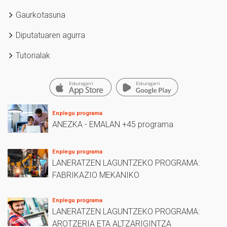
Gaurkotasuna
Diputatuaren agurra
Tutorialak
Enplegu programa
ANEZKA - EMALAN +45 programa
Enplegu programa
LANERATZEN LAGUNTZEKO PROGRAMA:
FABRIKAZIO MEKANIKO
Enplegu programa
LANERATZEN LAGUNTZEKO PROGRAMA:
AROTZERIA ETA ALTZARIGINTZA