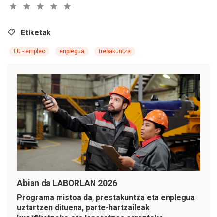
Etiketak
EU - empleo
enplegua
trebakuntza
Abian da LABORLAN 2026
Programa mistoa da, prestakuntza eta enplegua
uztartzen dituena, parte-hartzaileak