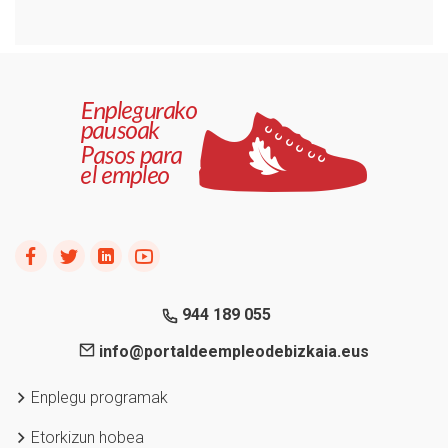
944 189 055
info@portaldeempleodebizkaia.eus
Enplegu programak
Etorkizun hobea