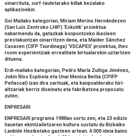
oinarrituta, surf-tauletarako killak bezalako
aplikazioekin.
Goi Mailako kategorian, Miriam Merino Hernándezen
(San Luis Zentroko LHIP) ‘Eskutik’ proiektua
nabarmendu da, gatazkak konpontzeko ikasleen
prestakuntzan oinarritzen dena, eta Maider Sánchez
Casasen (CIFP Txurdinaga) ‘VSCAPES’ proiektua, ihes
room esperientziak errealitate birtualarekin uztartzen
dituena.
Erdi-mailako kategorian, Pedro María Zuñiga Jiménez,
Jokin Ríos Espínola eta Unai Menica Beitia (CPIFP
Peñascal) izan dira sarituak, eta kanpoalderako hiri-
altzariak berriz diseinatu eta fabrikatzea proposatu
zuten.
ENPRESARI
ENPRESARI programa 1988an sortu zen, eta 23 edizio
hauetan ekintzailetzaren kultura sustatu du Bizkaiko
Lanbide Heziketako gazteen artean. 4.000 ideia baino