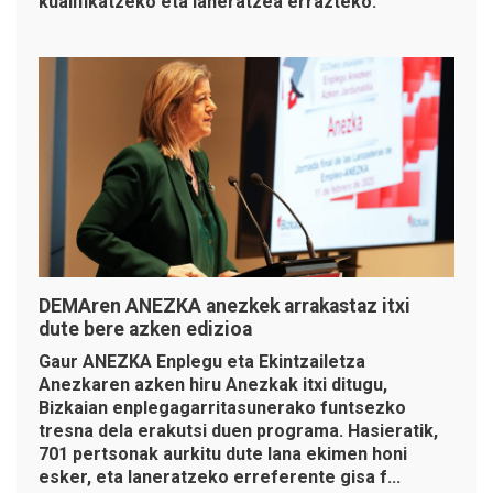
kualifikatzeko eta laneratzea errazteko.
DEMAren ANEZKA anezkek arrakastaz itxi
dute bere azken edizioa
Gaur ANEZKA Enplegu eta Ekintzailetza
Anezkaren azken hiru Anezkak itxi ditugu,
Bizkaian enplegagarritasunerako funtsezko
tresna dela erakutsi duen programa. Hasieratik,
701 pertsonak aurkitu dute lana ekimen honi
esker, eta laneratzeko erreferente gisa f...