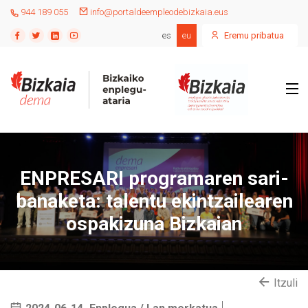
944 189 055
info@portaldeempleodebizkaia.eus
es
eu
Eremu pribatua
ENPRESARI programaren sari-
banaketa: talentu ekintzailearen
ospakizuna Bizkaian
Itzuli