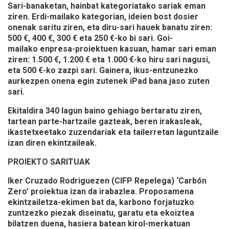
Sari-banaketan, hainbat kategoriatako sariak eman
ziren.
Erdi-mailako
kategorian, ideien bost dosier
onenak saritu ziren, eta
diru-sari hauek banatu ziren:
500 €, 400 €, 300 € eta 250 €-ko bi sari
.
Goi-
mailako
enpresa-proiektuen kasuan, hamar sari eman
ziren:
1.500 €, 1.200 € eta 1.000 €-ko hiru sari nagusi,
eta 500 €-ko zazpi sari
. Gainera, ikus-entzunezko
aurkezpen onena egin zutenek iPad bana jaso zuten
sari.
Ekitaldira 340 lagun baino gehiago bertaratu ziren,
tartean parte-hartzaile gazteak, beren irakasleak,
ikastetxeetako zuzendariak eta tailerretan laguntzaile
izan diren ekintzaileak.
PROIEKTO SARITUAK
Iker Cruzado Rodriguezen (CIFP Repelega) ‘Carbón
Zero’ proiektua izan da irabazlea. Proposamena
ekintzailetza-ekimen bat da, karbono forjatuzko
zuntzezko piezak diseinatu, garatu eta ekoiztea
bilatzen duena, hasiera batean kirol-merkatuan