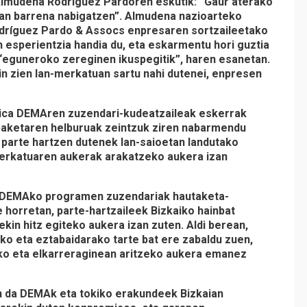
lmudena Rodríguez Pardo
ren eskutik:
“Gaur aterako
uan barrena nabigatzen”
. Almudena nazioarteko
 Rodríguez Pardo & Assocs enpresaren sortzaileetako
n esperientzia handia du, eta eskarmentu hori guztia
, “eguneroko zereginen ikuspegitik”, haren esanetan.
in zien lan-merkatuan sartu nahi dutenei, enpresen
gica DEMAren zuzendari-kudeatzaileak eskerrak
opaketaren helburuak zeintzuk ziren nabarmendu
 parte hartzen dutenek lan-saioetan landutako
merkatuaren aukerak arakatzeko aukera izan
nza DEMAko programen zuzendariak
hautaketa-
 horretan, parte-hartzaileek Bizkaiko hainbat
kin hitz egiteko aukera izan zuten. Aldi berean,
 eta eztabaidarako tarte bat ere zabaldu zuen,
eko eta elkarreraginean aritzeko aukera emanez
en da DEMAk eta tokiko erakundeek Bizkaian