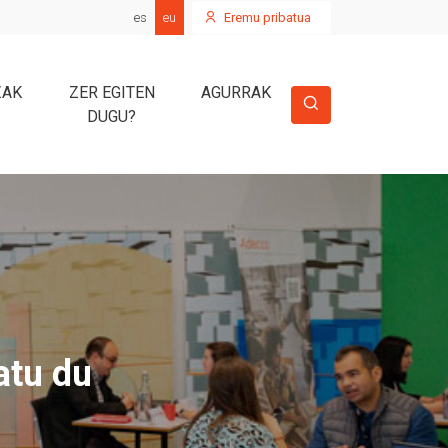
es
eu
Eremu pribatua
ZAK
ZER EGITEN
AGURRAK
DUGU?
atu du