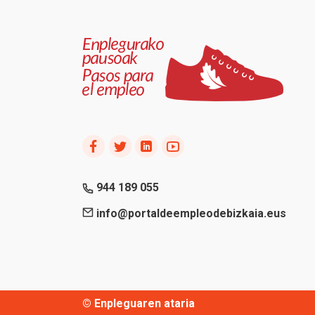
944 189 055
info@portaldeempleodebizkaia.eus
© Enpleguaren ataria