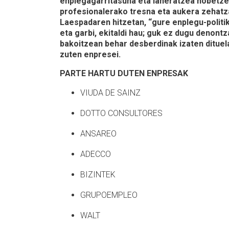
enplegagarritasuna eta laneratzea hobetz
profesionalerako tresna eta aukera zehatza
Laespadaren hitzetan, “gure enplegu-politi
eta garbi, ekitaldi hau; guk ez dugu denont
bakoitzean behar desberdinak izaten dituel
zuten enpresei.
PARTE HARTU DUTEN ENPRESAK
VIUDA DE SAINZ
DOTTO CONSULTORES
ANSAREO
ADECCO
BIZINTEK
GRUPOEMPLEO
WALT