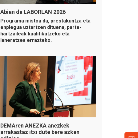
Abian da LABORLAN 2026
Programa mistoa da, prestakuntza eta
enplegua uztartzen dituena, parte-
hartzaileak kualifikatzeko eta
laneratzea errazteko.
DEMAren ANEZKA anezkek
arrakastaz itxi dute bere azken