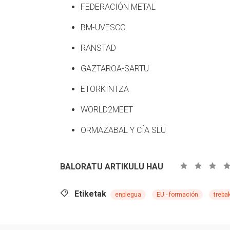
FEDERACIÓN METAL
BM-UVESCO
RANSTAD
GAZTAROA-SARTU
ETORKINTZA
WORLD2MEET
ORMAZABAL Y CÍA SLU
BALORATU ARTIKULU HAU
Etiketak
enplegua
EU - formación
treba