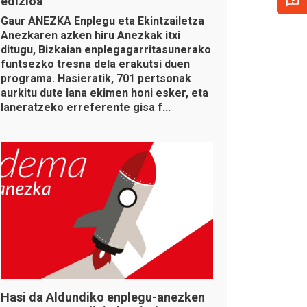
edizioa
Gaur ANEZKA Enplegu eta Ekintzailetza
Anezkaren azken hiru Anezkak itxi
ditugu, Bizkaian enplegagarritasunerako
funtsezko tresna dela erakutsi duen
programa. Hasieratik, 701 pertsonak
aurkitu dute lana ekimen honi esker, eta
laneratzeko erreferente gisa f...
Hasi da Aldundiko enplegu-anezken