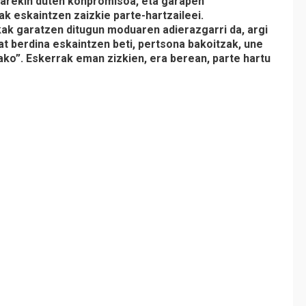
earekin duten konpromisoa, eta garapen
k eskaintzen zaizkie parte-hartzaileei.
kak garatzen ditugun moduaren adierazgarri da, argi
zat berdina eskaintzen beti, pertsona bakoitzak, une
ako”. Eskerrak eman zizkien, era berean, parte hartu