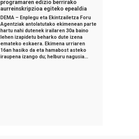
programaren edizio berrirako
aurreinskripzioa egiteko epealdia
DEMA – Enplegu eta Ekintzailetza Foru
Agentziak antolatutako ekimenean parte
hartu nahi dutenek irailaren 30a baino
lehen izapidetu beharko dute izena
emateko eskaera. Ekimena urriaren
16an hasiko da eta hamabost asteko
iraupena izango du; helburu nagusia...