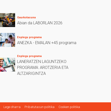
Gaurkotasuna
Abian da LABORLAN 2026
Enplegu programa
ANEZKA - EMALAN +45 programa
Enplegu programa
LANERATZEN LAGUNTZEKO
PROGRAMA: AROTZERIA ETA
ALTZARIGINTZA
Lege oharra
Pribatutasun-politika
Cookien politika