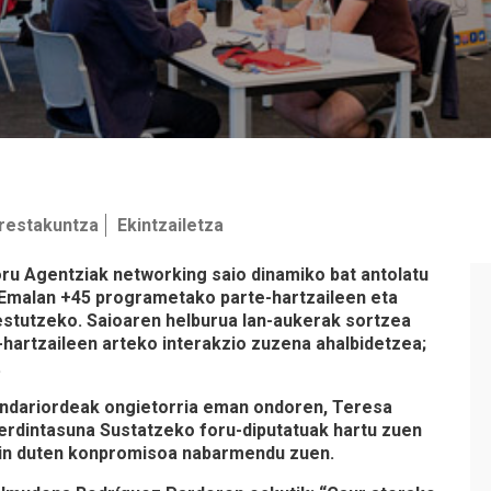
restakuntza
Ekintzailetza
ru Agentziak networking saio dinamiko bat antolatu
malan +45 programetako parte-hartzaileen eta
estutzeko. Saioaren helburua lan-aukerak sortzea
-hartzaileen arteko interakzio zuzena ahalbidetzea;
.
ndariordeak ongietorria eman ondoren, Teresa
erdintasuna Sustatzeko foru-diputatuak hartu zuen
kin duten konpromisoa nabarmendu zuen.