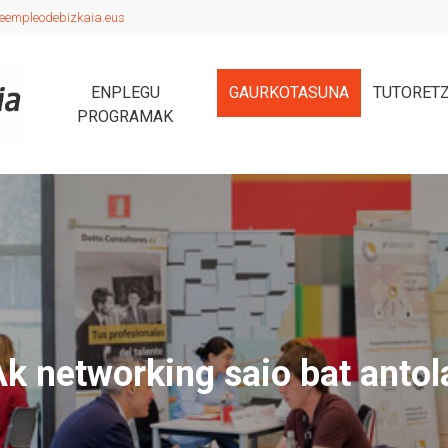
eempleodebizkaia.eus
ENPLEGU
GAURKOTASUNA
TUTORET
PROGRAMAK
 networking saio bat antol