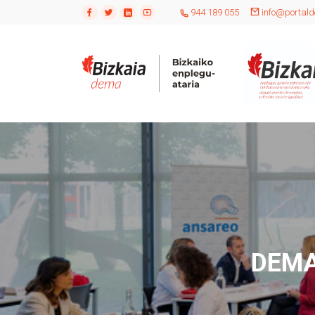
944 189 055
info@portald
DEMAk