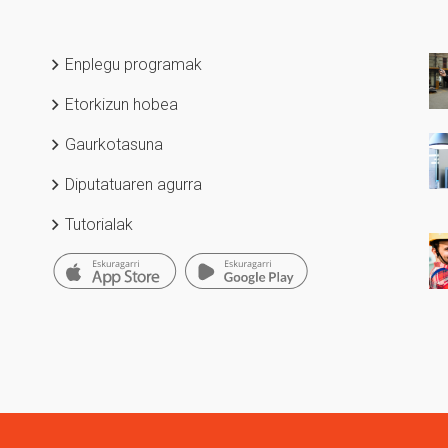
Enplegu programak
Etorkizun hobea
Gaurkotasuna
Diputatuaren agurra
Tutorialak