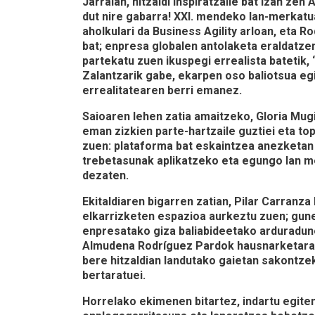
Jarraian, hitzaldi inspiratzaile bat izan zen
A
dut nire gabarra! XXI. mendeko lan-merkat
aholkulari da Business Agility arloan, eta
bat; enpresa globalen antolaketa eraldatze
partekatu zuen ikuspegi errealista batetik
Zalantzarik gabe, ekarpen oso baliotsua eg
errealitatearen berri emanez.
Saioaren lehen zatia amaitzeko, Gloria Mu
eman zizkien parte-hartzaile guztiei eta t
zuen: plataforma bat eskaintzea anezketan
trebetasunak aplikatzeko eta egungo lan 
dezaten.
Ekitaldiaren bigarren zatian, Pilar Carra
elkarrizketen espazioa
aurkeztu zuen; gune
enpresatako giza baliabideetako arduradune
Almudena Rodríguez Pardok hausnarketarako
bere hitzaldian landutako gaietan sakontz
bertaratuei.
Horrelako ekimenen bitartez, indartu egit