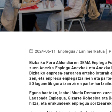
2024-06-11
Enplegua / Lan merkatua
P
Bizkaiko Foru Aldundiaren DEMA Enplegu Fo
zuen Anezka-Enplegu Anezkak eta Anezka E
Bizkaiko enpresa-sarearen arteko loturak 
zen, eta enpresa enplegatzaileen eta parte
50 lagunetik gora izan ziren parte-hartzaile
Eguna hasteko, Isabel Muela Demaren zuze
Laespada Enplegua, Gizarte Kohesioa eta B
hitza, eta erakundeek enplegua sortzeare