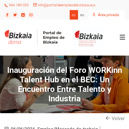
944 189 055
info@portaldeempleodebizkaia.eus
es
eu
Área privada
Inauguración del Foro WORKinn
Talent Hub en el BEC: Un
Encuentro Entre Talento y
Industria
Volver