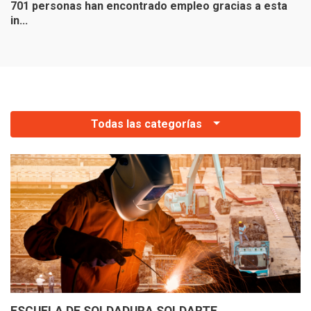
701 personas han encontrado empleo gracias a esta
E
in...
el
Todas las categorías