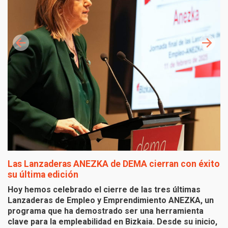
Las Lanzaderas ANEZKA de DEMA cierran con éxito
A
su última edición
e
E
Hoy hemos celebrado el cierre de las tres últimas
Lanzaderas de Empleo y Emprendimiento ANEZKA, un
El
programa que ha demostrado ser una herramienta
p
clave para la empleabilidad en Bizkaia. Desde su inicio,
al