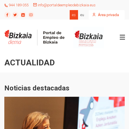
944 189 055
info@portaldeempleodebizkaia.eus
es
eu
Área privada
ACTUALIDAD
Noticias destacadas