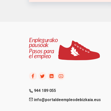
944 189 055
info@portaldeempleodebizkaia.eus