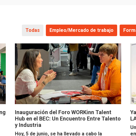
Todas
Empleo/Mercado de trabajo
Form
ing
Inauguración del Foro WORKinn Talent
Ya
Hub en el BEC: Un Encuentro Entre Talento
L
y Industria
Un
Hoy, 5 de junio, se ha llevado a cabo la
em