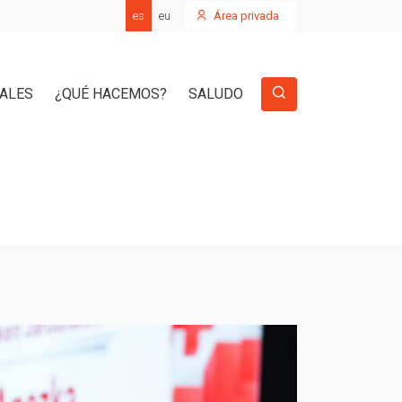
es
eu
Área privada
IALES
¿QUÉ HACEMOS?
SALUDO