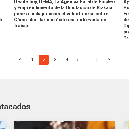
Desde hoy, DEMA, La Agencia Foral de Empleo
Ay
y Emprendimiento de la Diputación de Bizkaia
Po
pone a tu disposición el videotutorial sobre
Em
te
Cómo abordar con éxito una entrevista de
de
trabajo.
Di
pr
Tr
1
2
3
4
5
...
7
stacados