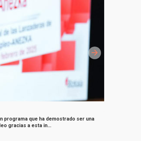
Abierto el pl
un programa que ha demostrado ser una
El 30 de septie
o gracias a esta in...
Agencia Foral 